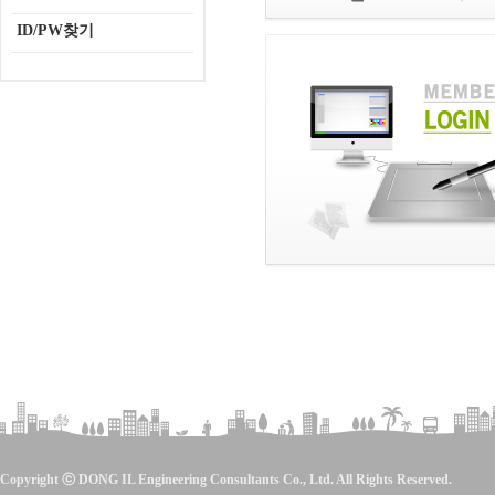
ID/PW찾기
Copyright ⓒ DONG IL Engineering Consultants Co., Ltd. All Rights Reserved.