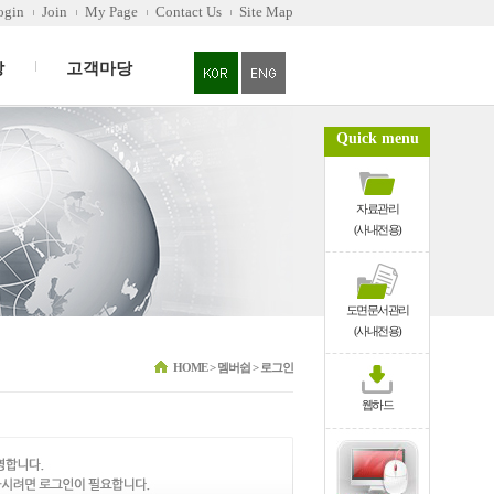
ogin
Join
My Page
Contact Us
Site Map
당
고객마당
Quick menu
자료관리
(사내전용)
도면문서관리
(사내전용)
HOME > 멤버쉽 > 로그인
웹하드