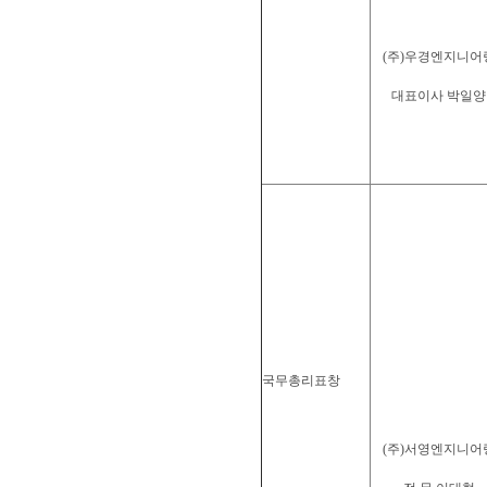
(주)우경엔지니어
대표이사 박일양
국무총리표창
(주)서영엔지니어