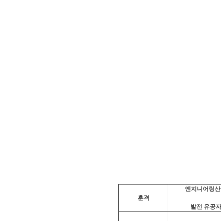
엔지니어링산
훈격
발전 유공