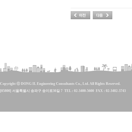
Copyright ⓒ DONG IL Engineering Consultants Co., Ltd. All Rights Reserved.
[05800] 서울특별시 송파구 송이로30길 7 TEL : 02-3400-5600 FAX : 02-3402-3743