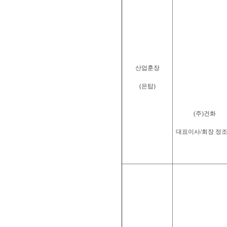
산업훈장
(은탑)
(주)건화
대표이사/회장 정