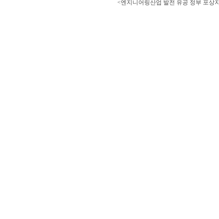
<엔지니어링산업 발전 유공 정부 포상자 