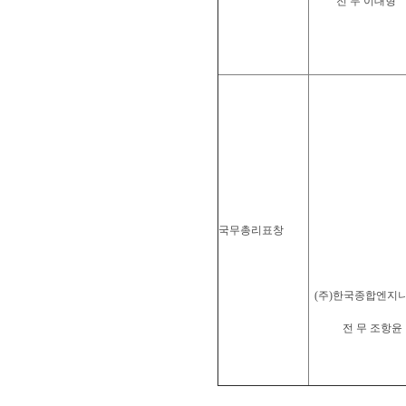
전 무 이대형
국무총리표창
(주)한국종합엔지
전 무 조항윤