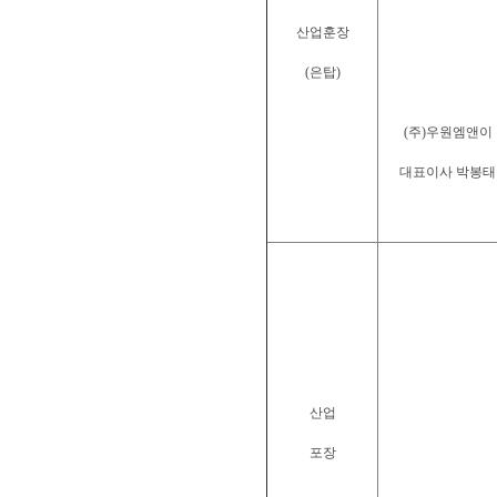
산업훈장
(은탑)
(주)우원엠앤이
대표이사 박봉태
산업
포장