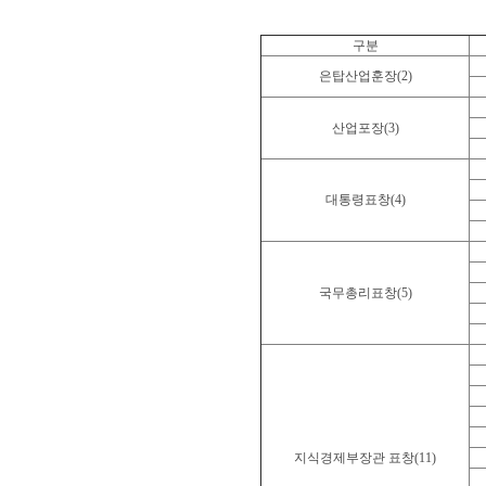
구분
은탑산업훈장(2)
산업포장(3)
대통령표창(4)
국무총리표창(5)
지식경제부장관 표창(11)