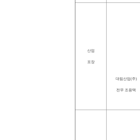
산업
포장
대림산업(주)
전무 조용택