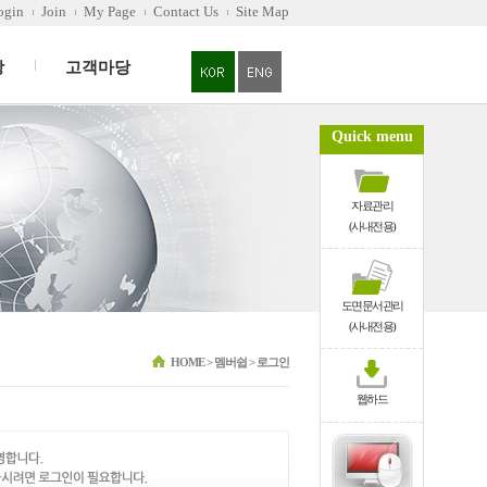
ogin
Join
My Page
Contact Us
Site Map
당
고객마당
Quick menu
자료관리
(사내전용)
도면문서관리
(사내전용)
HOME > 멤버쉽 > 로그인
웹하드