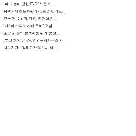
“예타 늪에 갇힌 ENG” 느림보 ...
평택지제 철도차량기지, 연말 턴키로...
전국 가뭄 위기, 대형 댐 건설 기...
“제2의 가덕도 사태 우려” 호남 ...
호남권, 전력 블랙아웃 위기 '풍전...
[부고]허인(삼우씨엠건축사사무소 사...
사업기간 = 감리기간 동일시 하는 ...